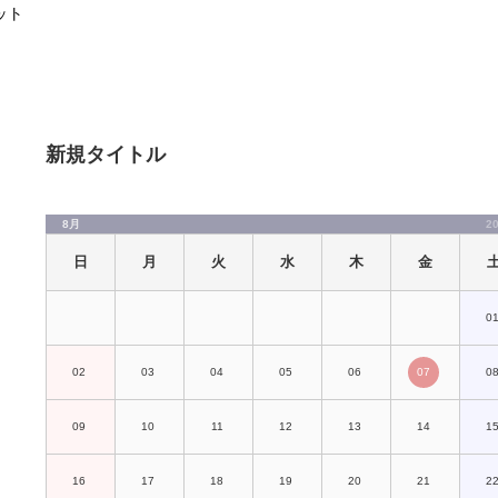
ット
新規タイトル
8月
2
日
月
火
水
木
金
0
02
03
04
05
06
07
0
09
10
11
12
13
14
1
16
17
18
19
20
21
2