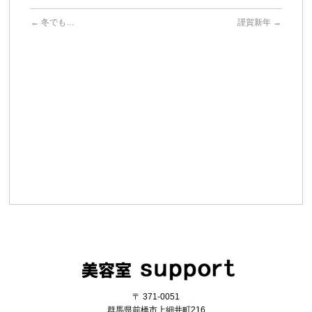
←
冬でも…
謹賀新年
→
〒 371-0051
群馬県前橋市上細井町216