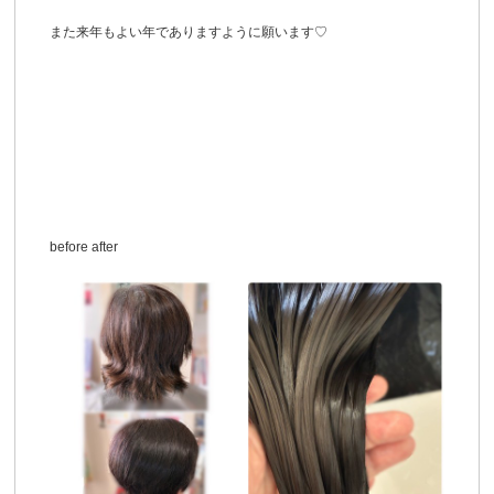
また来年もよい年でありますように願います♡
before after