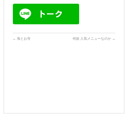
←
海とお寺
何故 人気メニューなのか
→