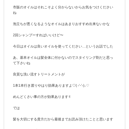
市販のオイルはそれこそよく分からないからお気をつけください
ね
泡立ちが悪くなるようなオイルはあまりおすすめ出来ないかな
2回シャンプーすればいいけど〜
今日はオイルは良いオイルを使ってください…というお話でした
あ、基本オイルは髪全体に付かないのでスタイリング剤だと思っ
て下さいね
良質な洗い流すトリートメントが
1本1本行き渡りやはり効果ありますよ♡( ˶’ᵕ’˶)⸝‪‪‎♡
めんどくさい事の方が効果あります✌︎
では
髪を大切にする貴方だから最後までお読み頂けたことと思います