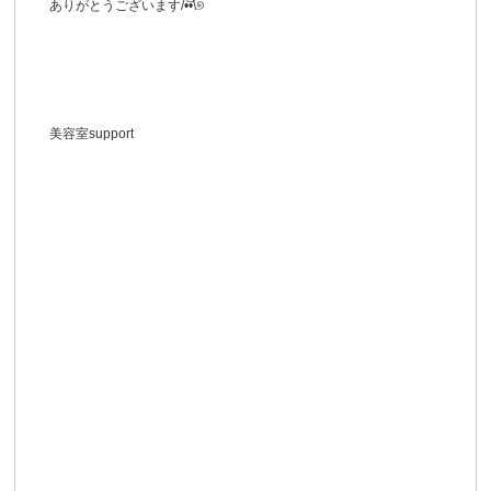
ありがとうございます/•᷅‎‎•᷄\୭
美容室support