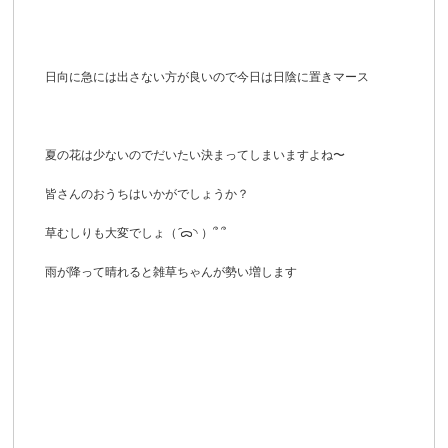
日向に急には出さない方が良いので今日は日陰に置きマース
夏の花は少ないのでだいたい決まってしまいますよね〜
皆さんのおうちはいかがでしょうか？
草むしりも大変でしょ（ ᷇ᯅ◝ ）՞ ՞
雨が降って晴れると雑草ちゃんが勢い増します