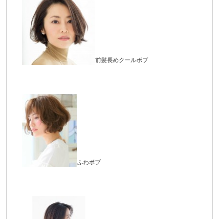
前髪長めクールボブ
ふわボブ