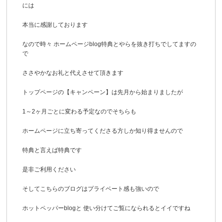
には
本当に感謝しております
なので時々 ホームページblog特典とやらを抜き打ちでしてますの
で
ささやかなお礼と代えさせて頂きます
トップページの【キャンペーン】は先月から始まりましたが
1～2ヶ月ごとに変わる予定なのでそちらも
ホームページに立ち寄ってくださる方しか知り得ませんので
特典と言えば特典です
是非ご利用ください
そしてこちらのブログはプライベート感も強いので
ホットペッパーblogと 使い分けてご覧になられるとイイですね