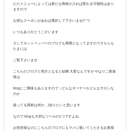
ただメニューによっては新たな商材が入れば変わる可能性はあり
ますので
お得なクーポンがあれば選択して下さいませ(^-^)
いつもありがとうございます
そしてホットペッパーのブログも再開となってますのでそちらも
たまには
ご覧下さいませ
こちらのブログと両方となると結構 大変なんですが やはりご新規
様は
blogにご興味もありますので（どんなオーナーかどんなサロンな
のか
扱ってる商材は何か…)知りたいと思います
なので blogも大切なツールの1つですよね
お得意様なのにこちらのブログにもマメに覗いてくださるお客様