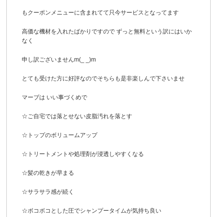
もクーポンメニューに含まれてて只今サービスとなってます
高価な機材を入れたばかりですので ずっと無料という訳にはいか
なく
申し訳ございませんm(_ _)m
とても受けた方に好評なのでそちらも是非楽しんで下さいませ
マーブは いい事づくめで
☆ご自宅では落とせない皮脂汚れを落とす
☆トップのボリュームアップ
☆トリートメントや処理剤が浸透しやすくなる
☆髪の乾きが早まる
☆サラサラ感が続く
☆ボコボコとした圧でシャンプータイムが気持ち良い