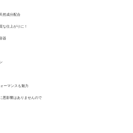
天然成分配合
質な仕上がりに！
容器
ン
フォーマンスも魅力
に悪影響はありませんので