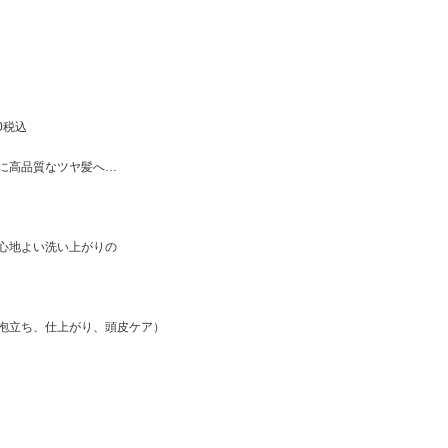
80税込
に高品質なツヤ髪へ…
心地よい洗い上がりの
泡立ち、仕上がり、頭皮ケア）