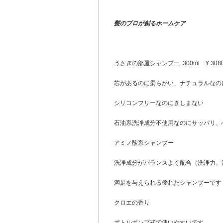
髪のプロが創るホームケア
うさぎの部屋シャンプー
300ml ¥ 30
芯があるのに柔らかい、ナチュラルなの
シリコンフリーなのにきしまない
石油系洗浄成分不使用なのにサッパリ、
アミノ酸系シャンプー
洗浄成分がバランスよく配合（洗浄力、
満足を与えられる優れたシャンプーです
クロエの香り
ボトルポンプ式で使いやすいです