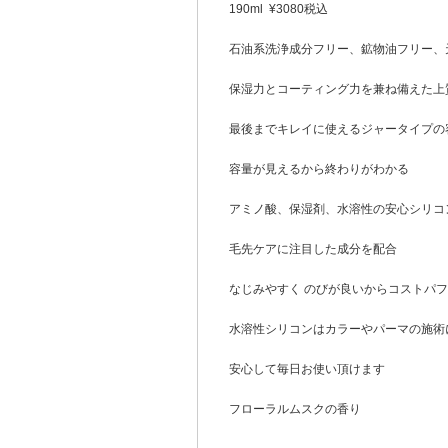
190ml ¥3080税込
石油系洗浄成分フリー、鉱物油フリー、
保湿力とコーティング力を兼ね備えた上
最後までキレイに使えるジャータイプの
容量が見えるから終わりがわかる
アミノ酸、保湿剤、水溶性の安心シリコ
毛先ケアに注目した成分を配合
なじみやすく のびが良いからコストパ
水溶性シリコンはカラーやパーマの施術
安心して毎日お使い頂けます
フローラルムスクの香り