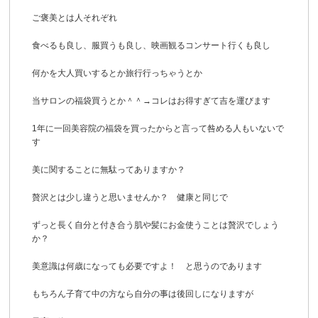
ご褒美とは人それぞれ
食べるも良し、服買うも良し、映画観るコンサート行くも良し
何かを大人買いするとか旅行行っちゃうとか
当サロンの福袋買うとか＾＾→コレはお得すぎて吉を運びます
1年に一回美容院の福袋を買ったからと言って咎める人もいないで
す
美に関することに無駄ってありますか？
贅沢とは少し違うと思いませんか？ 健康と同じで
ずっと長く自分と付き合う肌や髪にお金使うことは贅沢でしょう
か？
美意識は何歳になっても必要ですよ！ と思うのであります
もちろん子育て中の方なら自分の事は後回しになりますが