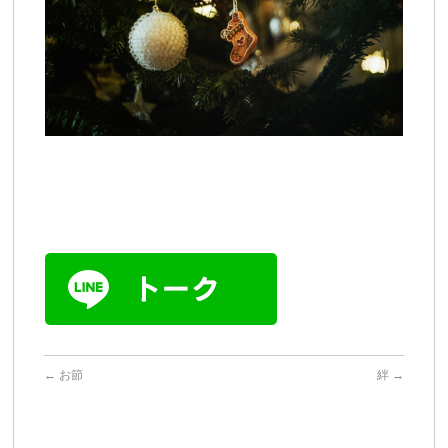
←
お節
絆
→