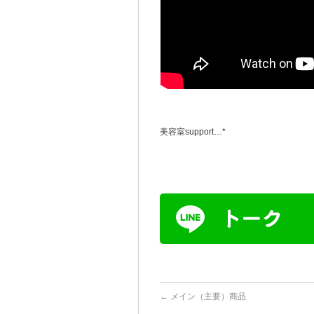
美容室support…*
←
メイン（主要）商品